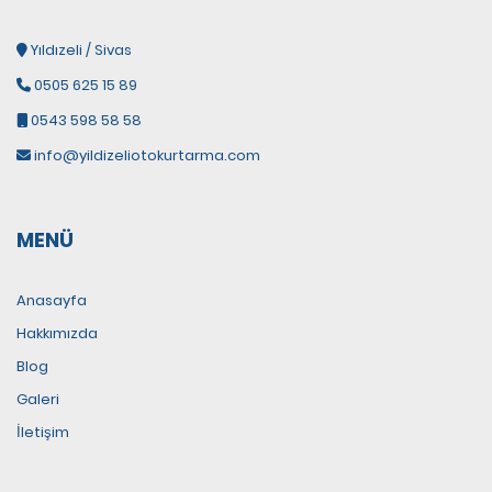
Yıldızeli / Sivas
0505 625 15 89
0543 598 58 58
info@yildizeliotokurtarma.com
MENÜ
Anasayfa
Hakkımızda
Blog
Galeri
İletişim